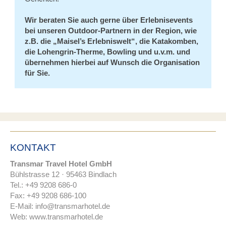
Wir beraten Sie auch gerne über Erlebnisevents
bei unseren Outdoor-Partnern in der Region, wie
z.B. die „Maisel’s Erlebniswelt“, die Katakomben,
die Lohengrin-Therme, Bowling und u.v.m. und
übernehmen hierbei auf Wunsch die Organisation
für Sie.
KONTAKT
Transmar Travel Hotel GmbH
Bühlstrasse 12 · 95463 Bindlach
Tel.: +49 9208 686-0
Fax: +49 9208 686-100
E-Mail:
nf
tr
nsm
rh
t
l
d
Web:
www.transmarhotel.de